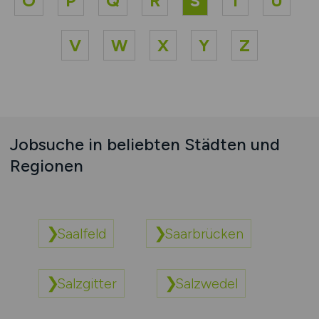
O
P
Q
R
S
T
U
V
W
X
Y
Z
Jobsuche in beliebten Städten und
Regionen
Saalfeld
Saarbrücken
Salzgitter
Salzwedel