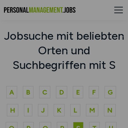
Jobsuche mit beliebten
Orten und
Suchbegriffen mit S
A
B
C
D
E
F
G
H
I
J
K
L
M
N