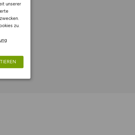
eit unserer
erte
kzwecken.
ookies zu.
rung
TIEREN