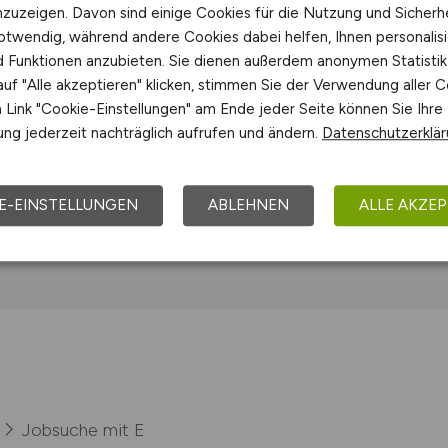
nzuzeigen. Davon sind einige Cookies für die Nutzung und Sicherh
ernehmen
otwendig, während andere Cookies dabei helfen, Ihnen personalisi
nd Funktionen anzubieten. Sie dienen außerdem anonymen Statisti
uf "Alle akzeptieren" klicken, stimmen Sie der Verwendung aller C
Link "Cookie-Einstellungen" am Ende jeder Seite können Sie Ihre
Jobs bei ETS DIDACTIC GMBH
ng jederzeit nachträglich aufrufen und ändern.
Datenschutzerklä
he in Württemberg
E-EINSTELLUNGEN
ABLEHNEN
ALLE AKZEP
Jobsuche mit E