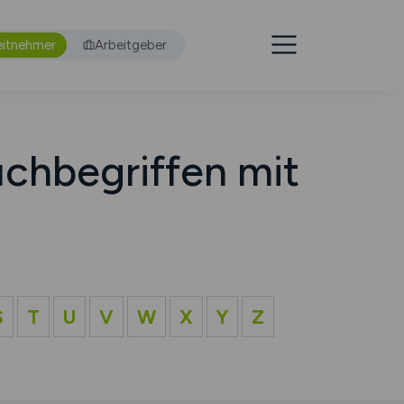
eitnehmer
Arbeitgeber
chbegriffen mit
S
T
U
V
W
X
Y
Z