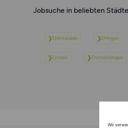
Jobsuche in beliebten Städt
Eberswalde
Ehingen
Emden
Emmendingen
Wir verwe