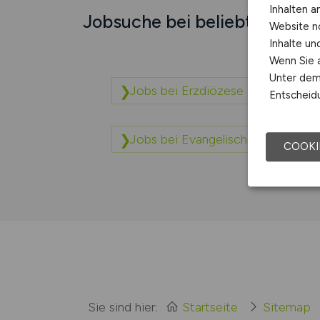
Inhalten a
Jobsuche bei beliebten Unt
Website n
Inhalte u
Wenn Sie a
Unter dem 
Jobs bei Erzdiözese Freiburg
Entscheidu
Jobs bei Evangelische Landeskirc
COOKI
Sie sind hier:
Startseite
Sitemap