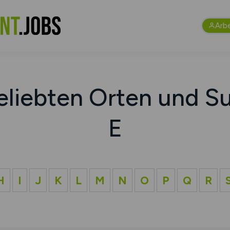
Arb
eliebten Orten und Su
E
H
I
J
K
L
M
N
O
P
Q
R