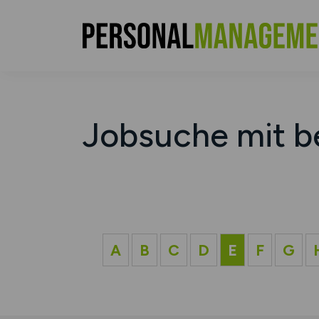
Jobsuche mit b
A
B
C
D
E
F
G