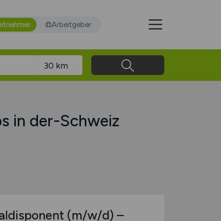
eitnehmer
Arbeitgeber
s in der-Schweiz
naldisponent
(m/w/d)
–