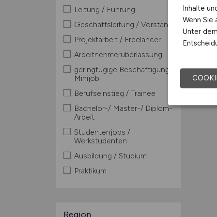
Inhalte u
Leitung / Führung
Wenn Sie a
Geschäftsleitung / Vorstand
Unter dem 
Projektarbeit / Freelancer
Entscheidu
Arbeitnehmerüberlassung
geringfügige Beschäftigung /
COOKI
Minijob
Berufseinstieg / Trainee
Bachelor-/ Master-/ Diplom-
Arbeit
Studentenjobs /
Werkstudenten
Ausbildung / Studium
Praktikum
Region