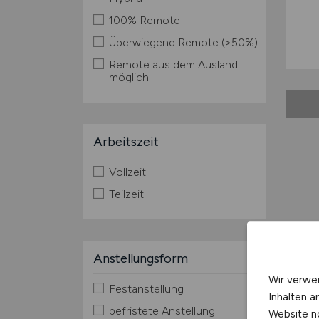
100% Remote
Überwiegend Remote (>50%)
Remote aus dem Ausland
möglich
Arbeitszeit
Vollzeit
Teilzeit
Anstellungsform
Wir verwe
Festanstellung
Inhalten a
befristete Anstellung
Website n