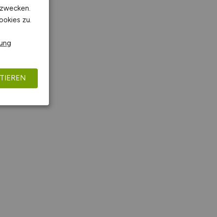
kzwecken.
ookies zu.
rung
TIEREN