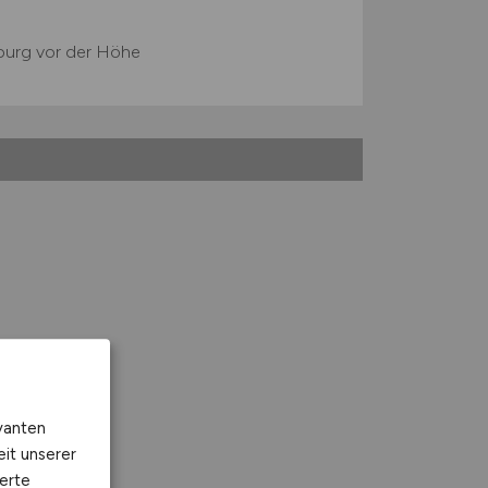
urg vor der Höhe
vanten
eit unserer
erte