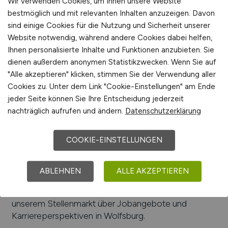
Wir verwenden Cookies, um Ihnen unsere Website
Hochschule für angewandte Wissenschaften
bestmöglich und mit relevanten Inhalten anzuzeigen. Davon
sind einige Cookies für die Nutzung und Sicherheit unserer
Beliebte Jobs in
Website notwendig, während andere Cookies dabei helfen,
Wolfsburg
/Branchen
:
Automotive,
Ihnen personalisierte Inhalte und Funktionen anzubieten. Sie
Informationstechnologie, Gesundheit, Energie,
dienen außerdem anonymen Statistikzwecken. Wenn Sie auf
Dienstleistungen, Ingenieurwesen, Logistik
"Alle akzeptieren" klicken, stimmen Sie der Verwendung aller
Beliebte Arbeitgeber in
Wolfsburg
, die attraktive
Cookies zu. Unter dem Link "Cookie-Einstellungen" am Ende
Jobangebote bieten
:
Klinikum Wolfsburg, Volksbank
jeder Seite können Sie Ihre Entscheidung jederzeit
eG Braunschweig Wolfsburg, SITECH Sitztechnik
nachträglich aufrufen und ändern.
Datenschutzerklärung
GmbH, Volkswagen Group Services GmbH, Stadt
Wolfsburg, Volkswagen AG, Stadtwerke Wolfsburg
COOKIE-EINSTELLUNGEN
GmbH & Co. KG, Klier Holding GmbH, Schnellecke
Group AG & Co. KG, H & D International Group
ABLEHNEN
ALLE AKZEPTIEREN
Einfach online aktuelle Stellenangebote in
Wolfsburg
und Umgebung suchen. Informieren Sie sich auf
unserem Stellenmarkt über Jobangebote und
Karriereperspektiven in
Wolfsburg
.