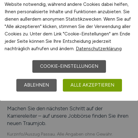
Informationstechnologie, Dienstleistungen
Website notwendig, während andere Cookies dabei helfen,
Ihnen personalisierte Inhalte und Funktionen anzubieten. Sie
Beliebte Arbeitgeber in
Passau
, die attraktive
dienen außerdem anonymen Statistikzwecken. Wenn Sie auf
Jobangebote bieten
:
mymuesli GmbH, Berger
"Alle akzeptieren" klicken, stimmen Sie der Verwendung aller
Holding GmbH, MSG Systems AG,
Cookies zu. Unter dem Link "Cookie-Einstellungen" am Ende
PHARMATECHNIK GmbH & Co. KG, Eterna Mode
jeder Seite können Sie Ihre Entscheidung jederzeit
GmbH, Simon Protec Systems GmbH, Micro-
nachträglich aufrufen und ändern.
Datenschutzerklärung
Epsilon Messtechnik GmbH & Co. KG, Klinikum
Passau, Innowerk-IT GmbH
COOKIE-EINSTELLUNGEN
Einfach online aktuelle Stellenangebote in
Passau
und Umgebung suchen. Informieren Sie sich auf
ABLEHNEN
ALLE AKZEPTIEREN
unserem Stellenmarkt über Jobangebote und
Karriereperspektiven in
Passau
.
Machen Sie den nächsten Schritt auf der
Karriereleiter – auf unsere Jobbörse finden Sie ihren
neuen Traumjob.
Kurzinfo/Auszug Passau. Alle Angaben ohne Gewähr.