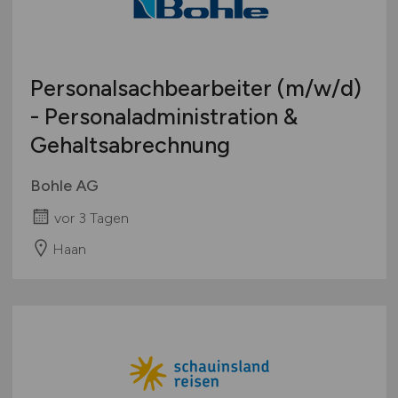
Deutschlandweit
Österreich
Schweiz
Personalsachbearbeiter
(m/w/d)
Europa
- Personaladministration &
International
Gehaltsabrechnung
Bohle AG
vor 3 Tagen
Haan