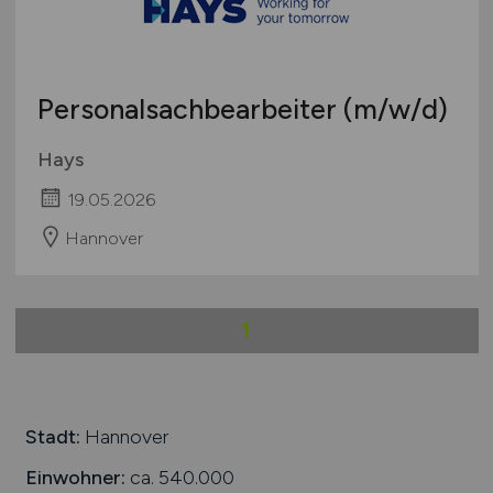
Deutschlandweit
Österreich
Schweiz
Personalsachbearbeiter
(m/w/d)
Europa
International
Hays
19.05.2026
Hannover
1
Stadt:
Hannover
Einwohner:
ca. 540.000