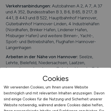
Verkehrsanbindungen:
Autobahnen A 2, A 7, A 37
und A 352, Bundesstraßen B 3, B 6, B 65, B 217, B
441, B 443 und B 522, Hauptbahnhof Hannover,
Güterbahnhof Hannover-Linden, 4 Industriehäfen
(Nordhafen, Brinker Hafen, Lindener Hafen,
Misburger Hafen) und weitere Binnen-, Yacht-,
Sport- und Betriebshäfen, Flughafen Hannover-
Langenhagen
Arbeiten in der Nähe von
Hannover
:
Seelze,
Lehrte, Bielefeld, Niedersachsen, Laatzen,
Langenhagen, Isernhagen, Gehrden, Hameln, Celle,
Sehnde, Braunschweig, Hildesheim, Ronnenberg,
Cookies
Garbsen, Hemmingen
Wir verwenden Cookies, um Ihnen unsere Website
Universitäten/Hochschulen:
Hochschule
bestmöglich und mit relevanten Inhalten anzuzeigen. Davon
Hannover, Fachhochschule für die Wirtschaft,
sind einige Cookies für die Nutzung und Sicherheit unserer
Medizinische Hochschule Hannover, Tierärztliche
Website notwendig, während andere Cookies dabei helfen,
Hochschule Hannover, Kommunale Hochschule für
Ihnen personalisierte Inhalte und Funktionen anzubieten. Sie