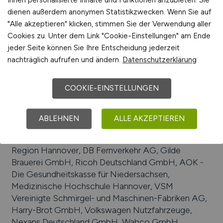
Verwaltung in Niedersachsen, Gottfried Wilhelm
dienen außerdem anonymen Statistikzwecken. Wenn Sie auf
Leibniz Universität Hannover
"Alle akzeptieren" klicken, stimmen Sie der Verwendung aller
Beliebte Jobs in
Hannover
/Branchen
:
Forschung,
Cookies zu. Unter dem Link "Cookie-Einstellungen" am Ende
Informations- und Kommunikationswirtschaft,
jeder Seite können Sie Ihre Entscheidung jederzeit
Kreativwirtschaft, Handwerk, Gesundheitswesen,
nachträglich aufrufen und ändern.
Datenschutzerklärung
Einzelhandel, Fahrzeugtechnik,
Finanzdienstleistungen, Tourismus,
COOKIE-EINSTELLUNGEN
Nahrungswirtschaft, Maschinenbau, Logistik,
Produktionstechnik, Energiewirtschaft
ABLEHNEN
ALLE AKZEPTIEREN
Beliebte Arbeitgeber in
Hannover
, die attraktive
Jobangebote bieten
:
ContiTech AG, Klinikum
Region Hannover, DB Fernverkehr AG, Gilde
Brauerei GmbH, Ricoh Deutschland GmbH, AOK -
Die Gesundheitskasse für Niedersachsen,
Medizinische Hochschule Hannover, VSM
Vereinigte Schmirgel- und Maschinen-Fabriken AG,
Harry-Brot GmbH, Volkswagen Nutzfahrzeuge,
Nexans Deutschland GmbH, Wabco GmbH,