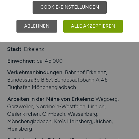
COOKIE-EINSTELLUNGEN
1
ABLEHNEN
ALLE AKZEPTIEREN
Stadt:
Erkelenz
Einwohner:
ca. 45.000
Verkehrsanbindungen:
Bahnhof Erkelenz,
Bundesstraße B 57, Bundesautobahn A 46,
Flughafen Mönchengladbach
Arbeiten in der Nähe von
Erkelenz
:
Wegberg,
Garzweiler, Nordrhein-Westfalen, Linnich,
Geilenkirchen, Glimbach, Wassenberg,
Mönchengladbach, Kreis Heinsberg, Jüchen,
Heinsberg