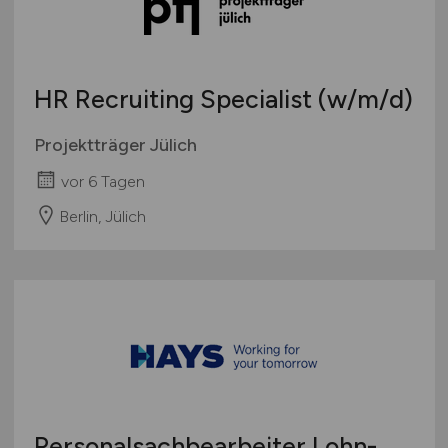
Deutschlandweit
Österreich
Schweiz
HR Recruiting Specialist
(w/m/d)
Europa
International
Projektträger Jülich
vor 6 Tagen
Berlin, Jülich
Personalsachbearbeiter Lohn-