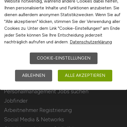
Website notwendig, während andere Cookies dabei helfen,
Ihnen personalisierte Inhalte und Funktionen anzubieten. Sie
Stellenanzeigen schalten
dienen außerdem anonymen Statistikzwecken. Wenn Sie auf
Mediadaten & Konditionen
"Alle akzeptieren" klicken, stimmen Sie der Verwendung aller
Cookies zu. Unter dem Link "Cookie-Einstellungen" am Ende
Arbeitgeber Seite
jeder Seite können Sie Ihre Entscheidung jederzeit
Arbeitgeber Kontakt
nachträglich aufrufen und ändern.
Datenschutzerklärung
Karrierenetzwerk
COOKIE-EINSTELLUNGEN
Für Arbeitnehmer
ABLEHNEN
ALLE AKZEPTIEREN
Personalmanagement Jobs suchen
Jobfinder
Arbeitnehmer Registrierung
Social Media & Networks