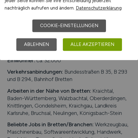
jeder Seite können Sie Ihre Entscheidung jederzeit
nachträglich aufrufen und ändern.
Datenschutzerklärung
1
COOKIE-EINSTELLUNGEN
ABLEHNEN
ALLE AKZEPTIEREN
Stadt:
Bretten
Einwohner:
ca. 32.000
Verkehrsanbindungen:
Bundesstraßen B 35, B 293
und B 294, Bahnhof Bretten
Arbeiten in der Nähe von
Bretten
:
Kraichtal,
Baden-Württemberg, Walzbachtal, Oberderdingen,
Knittlingen, Gondelsheim, Kraichgau, Landkreis
Karlsruhe, Bruchsal, Neulingen, Königsbach-Stein
Beliebte Jobs in
Bretten
/Branchen
:
Werkzeugbau,
Maschinenbau, Softwareentwicklung, Handwerk,