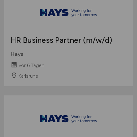
Deutschlandweit
Österreich
Schweiz
Europa
HR Business Partner
(m/w/d)
International
Hays
vor 6 Tagen
Karlsruhe