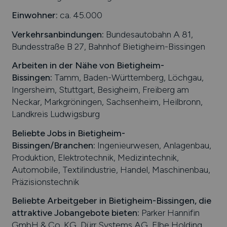
Einwohner:
ca. 45.000
Verkehrsanbindungen:
Bundesautobahn A 81,
Bundesstraße B 27, Bahnhof Bietigheim-Bissingen
Arbeiten in der Nähe von
Bietigheim-
Bissingen
:
Tamm, Baden-Württemberg, Löchgau,
Ingersheim, Stuttgart, Besigheim, Freiberg am
Neckar, Markgröningen, Sachsenheim, Heilbronn,
Landkreis Ludwigsburg
Beliebte Jobs in
Bietigheim-
Bissingen
/Branchen
:
Ingenieurwesen, Anlagenbau,
Produktion, Elektrotechnik, Medizintechnik,
Automobile, Textilindustrie, Handel, Maschinenbau,
Präzisionstechnik
Beliebte Arbeitgeber in
Bietigheim-Bissingen
, die
attraktive Jobangebote bieten
:
Parker Hannifin
GmbH & Co. KG, Dürr Systems AG, Elbe Holding