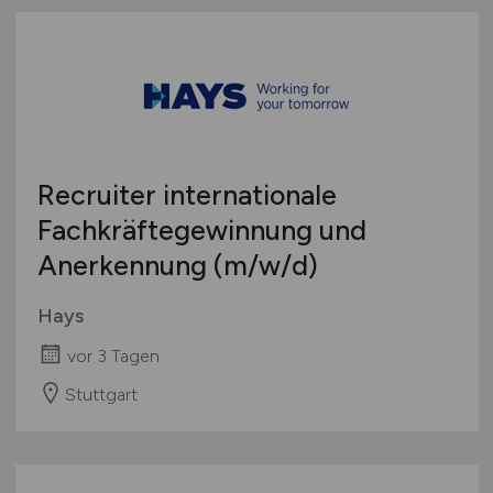
Schleswig-Holstein
Thüringen
Deutschlandweit
Österreich
Schweiz
Europa
Recruiter internationale
International
Fachkräftegewinnung und
Anerkennung
(m/w/d)
Hays
vor 3 Tagen
Stuttgart