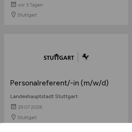
vor 3 Tagen
Stuttgart
Personalreferent/-in
(m/w/d)
Landeshauptstadt Stuttgart
29.07.2026
Stuttgart