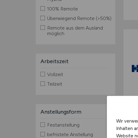
100% Remote
Überwiegend Remote (>50%)
Remote aus dem Ausland
möglich
Arbeitszeit
Vollzeit
Teilzeit
Anstellungsform
Wir verwe
Festanstellung
Inhalten a
befristete Anstellung
Website n