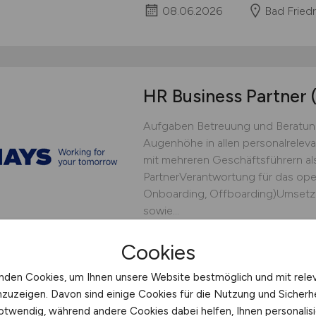
08.06.2026
Bad Friedr
HR Business Partner
Aufgaben Betreuung und Beratung
Augenhöhe in allen personalrel
mit mehreren Geschäftsführern al
PartnerVerantwortung für das ope
Onboarding, Offboarding)Umsetz
sowie...
Hays
Cookies
08.06.2026
Bad Homb
nden Cookies, um Ihnen unsere Website bestmöglich und mit rele
nzuzeigen. Davon sind einige Cookies für die Nutzung und Sicherh
otwendig, während andere Cookies dabei helfen, Ihnen personalisi