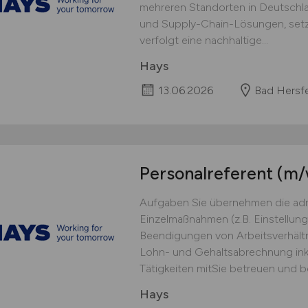
mehreren Standorten in Deutschlan
und Supply-Chain-Lösungen, set
verfolgt eine nachhaltige...
Hays
13.06.2026
Bad Hersf
Personalreferent
(m/
Aufgaben Sie übernehmen die admi
Einzelmaßnahmen (z.B. Einstellun
Beendigungen von Arbeitsverhältn
Lohn- und Gehaltsabrechnung inkl
Tätigkeiten mitSie betreuen und be
Hays