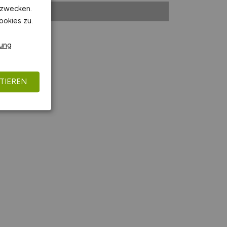
kzwecken.
ookies zu.
rung
TIEREN