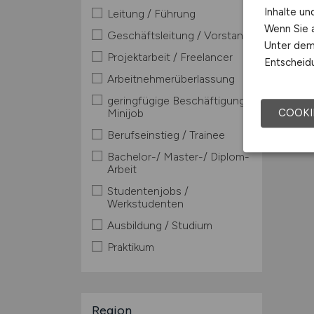
Inhalte u
Leitung / Führung
Wenn Sie a
Geschäftsleitung / Vorstand
Unter dem 
Projektarbeit / Freelancer
Entscheidu
Arbeitnehmerüberlassung
geringfügige Beschäftigung /
COOKI
Minijob
Berufseinstieg / Trainee
Bachelor-/ Master-/ Diplom-
Arbeit
Studentenjobs /
Werkstudenten
Ausbildung / Studium
Praktikum
Region