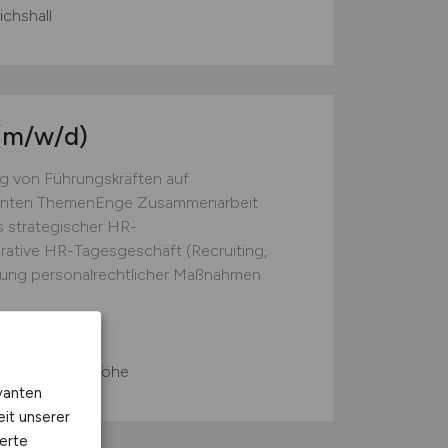
ichshall
(m/w/d)
 von Führungskräften auf
evanten ThemenEnge Zusammenarbeit
s strategischer HR-
rative HR-Tagesgeschäft (Recruiting,
ung personalrechtlicher Maßnahmen
urg vor der Höhe
vanten
eit unserer
erte