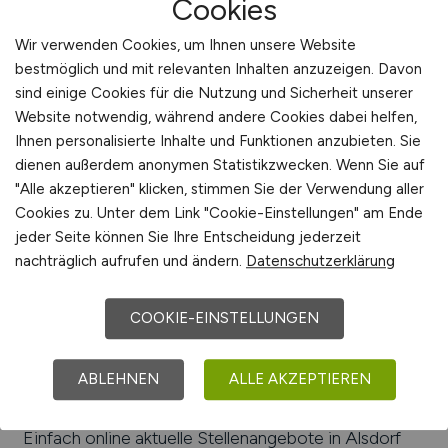
Cookies
Verkehrsanbindungen:
Bundesautobahnen A 44
Wir verwenden Cookies, um Ihnen unsere Website
und A 4, Bahnstation Alsdorf-Annapark
bestmöglich und mit relevanten Inhalten anzuzeigen. Davon
Arbeiten in der Nähe von
Alsdorf
:
Eschweiler,
sind einige Cookies für die Nutzung und Sicherheit unserer
Würselen, Aldenhoven, Baesweiler, Nordkreis
Website notwendig, während andere Cookies dabei helfen,
Aachen, Herzogenrath, Nordrhein-Westfalen
Ihnen personalisierte Inhalte und Funktionen anzubieten. Sie
dienen außerdem anonymen Statistikzwecken. Wenn Sie auf
Beliebte Jobs in
"Alle akzeptieren" klicken, stimmen Sie der Verwendung aller
Alsdorf
/Branchen
:
Dienstleistungen,
Cookies zu. Unter dem Link "Cookie-Einstellungen" am Ende
Metallverarbeitung, Pharmazie, Transport,
jeder Seite können Sie Ihre Entscheidung jederzeit
Forschung, Kunststoffverarbeitung, Textil, Chemie,
nachträglich aufrufen und ändern.
Datenschutzerklärung
Fahrzeugtechnik
Beliebte Arbeitgeber in
Alsdorf
, die attraktive
COOKIE-EINSTELLUNGEN
Jobangebote bieten
:
GAT Antriebstechnik GmbH,
FEV Europe GmbH, Atesteo GmbH & Co. KG,
4JET Technologies GmbH; Aldoplastic GmbH &
ABLEHNEN
ALLE AKZEPTIEREN
Co. KG, Ultron AG, Dachser Logistics
Einfach online aktuelle Stellenangebote in
Alsdorf