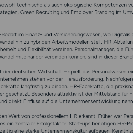
 sowohl technische als auch ökologische Kompetenzen ve
trategien, Green Recruiting und Employer Branding im Um
Bedarf im Finanz- und Versicherungswesen, wo Digitalisi
ndel hin zu hybriden Arbeitsmodellen stellt HR-Abteilun
cherheit und Flexibilität vereinen. Personalmanager, die Fü
Wandel miteinander verbinden können, sind in dieser Branc
t der deutschen Wirtschaft – spielt das Personalwesen e
 Unternehmen stehen vor der Herausforderung, Nachfolgereg
chkräfte langfristig zu binden. HR-Fachkräfte, die praxisn
r geschätzt. Besonders attraktiv ist der Mittelstand für F
und direkt Einfluss auf die Unternehmensentwicklung ne
den Wert von professionellem HR erkannt. Früher war Pe
es ein zentraler Erfolgsfaktor. Start-ups benötigen HR-P
zeitig eine starke Unternehmenskultur aufbauen. Kenntnis