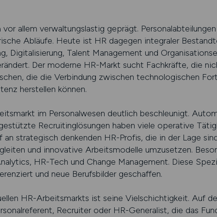
 vor allem verwaltungslastig geprägt. Personalabteilunge
sche Abläufe. Heute ist HR dagegen integraler Bestandte
, Digitalisierung, Talent Management und Organisations
rändert. Der moderne HR-Markt sucht Fachkräfte, die nich
schen, die die Verbindung zwischen technologischen Fort
enz herstellen können.
rbeitsmarkt im Personalwesen deutlich beschleunigt. Auto
estützte Recruitinglösungen haben viele operative Tätigk
 an strategisch denkenden HR-Profis, die in der Lage sind
egleiten und innovative Arbeitsmodelle umzusetzen. Beson
nalytics, HR-Tech und Change Management. Diese Spezia
ferenziert und neue Berufsbilder geschaffen.
ellen HR-Arbeitsmarkts ist seine Vielschichtigkeit. Auf d
ersonalreferent, Recruiter oder HR-Generalist, die das Fu