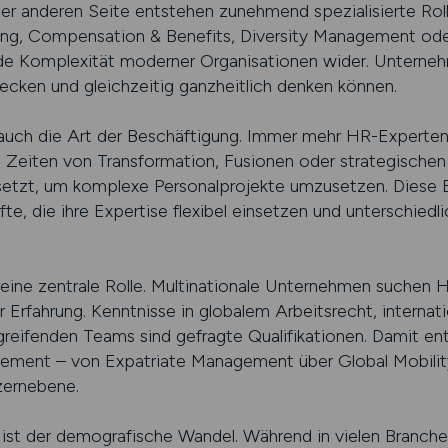
 der anderen Seite entstehen zunehmend spezialisierte Rol
lung, Compensation & Benefits, Diversity Management ode
de Komplexität moderner Organisationen wider. Unterneh
cken und gleichzeitig ganzheitlich denken können.
 auch die Art der Beschäftigung. Immer mehr HR-Experten 
n Zeiten von Transformation, Fusionen oder strategisch
setzt, um komplexe Personalprojekte umzusetzen. Diese 
fte, die ihre Expertise flexibel einsetzen und unterschie
 eine zentrale Rolle. Multinationale Unternehmen suchen HR-
 Erfahrung. Kenntnisse in globalem Arbeitsrecht, interna
eifenden Teams sind gefragte Qualifikationen. Damit en
gement – von Expatriate Management über Global Mobility
zernebene.
r ist der demografische Wandel. Während in vielen Branch