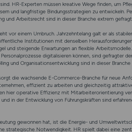
ind. HR-Experten müssen kreative Wege finden, um Pflege
ern und langfristige Bindungsstrategien zu entwickeln. P
ng und Arbeitsrecht sind in dieser Branche extrem gefragt
eht vor einem Umbruch. Jahrzehntelang galt er als stabil
fentliche Institutionen mit denselben Herausforderungen 
gel und steigende Erwartungen an flexible Arbeitsmodelle
ersonalprozesse digitalisieren können, sind gefragter de
ling und Organisationsentwicklung sind in dieser Branche
k sorgt die wachsende E-Commerce-Branche für neue Anf
nehmen, effizient zu arbeiten und gleichzeitig attrakti
 hier operative Effizienz mit Mitarbeiterorientierung ve
g und in der Entwicklung von Führungskräften sind erfahre
deutung gewonnen hat, ist die Energie- und Umweltwirtscha
ine strategische Notwendigkeit. HR spielt dabei eine zen