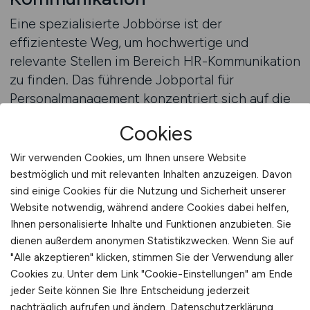
Eine spezialisierte Jobbörse ist der
effizienteste Weg, um hochwertige und
relevante Stellen im Bereich HR-Kommunikation
zu finden. Das führende Jobportal für
Personalmanagement konzentriert sich auf die
Verbindung zwischen Unternehmen und
Cookies
Fachkräften, die sich auf interne Kommunikation
und Personalprozesse spezialisiert haben.
Wir verwenden Cookies, um Ihnen unsere Website
Bewerber finden hier eine große Auswahl an
bestmöglich und mit relevanten Inhalten anzuzeigen. Davon
aktuellen Ausschreibungen aus
sind einige Cookies für die Nutzung und Sicherheit unserer
Website notwendig, während andere Cookies dabei helfen,
unterschiedlichen Branchen und Regionen. Ob
Ihnen personalisierte Inhalte und Funktionen anzubieten. Sie
als Kommunikationsmanager in der
dienen außerdem anonymen Statistikzwecken. Wenn Sie auf
Personalabteilung, als Projektleiter für interne
"Alle akzeptieren" klicken, stimmen Sie der Verwendung aller
Kampagnen oder als Experte für
Cookies zu. Unter dem Link "Cookie-Einstellungen" am Ende
Mitarbeiterbindung – die Plattform bietet
jeder Seite können Sie Ihre Entscheidung jederzeit
Zugang zu Positionen, die präzise auf das
nachträglich aufrufen und ändern.
Datenschutzerklärung