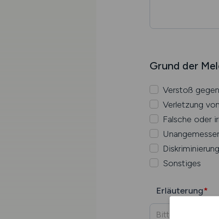
Grund der Me
Verstoß gegen
Verletzung vo
Falsche oder i
Unangemessene
Diskriminierun
Sonstiges
Erläuterung
*