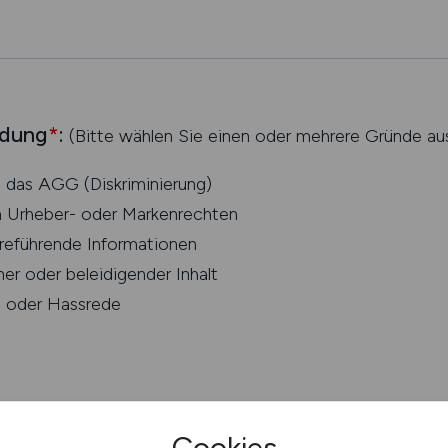
ldung
*
:
(Bitte wählen Sie einen oder mehrere Gründe au
 das AGG (Diskriminierung)
n Urheber- oder Markenrechten
rreführende Informationen
r oder beleidigender Inhalt
g oder Hassrede
Cookies