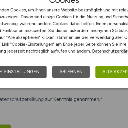
nden Cookies, um Ihnen unsere Website bestmöglich und mit rele
nzuzeigen. Davon sind einige Cookies für die Nutzung und Sicherh
otwendig, während andere Cookies dabei helfen, Ihnen personalisi
nd Funktionen anzubieten. Sie dienen außerdem anonymen Statisti
uf "Alle akzeptieren" klicken, stimmen Sie der Verwendung aller C
Link "Cookie-Einstellungen" am Ende jeder Seite können Sie Ihre
Sie, dass Sie in gutem Glauben handeln und dass Ihre An
ng jederzeit nachträglich aufrufen und ändern.
Datenschutzerklä
en korrekt und vollständig sind.
E-EINSTELLUNGEN
ABLEHNEN
ALLE AKZEP
, dass die in dieser Meldung enthaltenen Informationen 
issen korrekt und vollständig sind.
atenschutzerklärung
zur Kenntnis genommen.
*