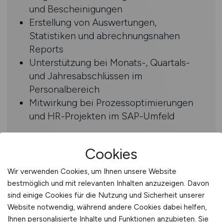
und Bescheinigungen
Erstellung von Auswertungen,
Statistiken und abrechnungsnahen
Reports
Unterstützung bei Monats-, Quartals-
und Jahresabschlüssen im
Personalbereich
Mitwirkung bei Prozessoptimierungen
und HR-Projekten im SAP-Umfeld
Profil
Cookies
Abgeschlossene kaufmännische
Wir verwenden Cookies, um Ihnen unsere Website
Ausbildung, idealerweise mit
bestmöglich und mit relevanten Inhalten anzuzeigen. Davon
personalwirtschaftlicher Ausrichtung
sind einige Cookies für die Nutzung und Sicherheit unserer
Erste bis mehrjährige Erfahrung in der
Website notwendig, während andere Cookies dabei helfen,
vorbereitenden Entgeltabrechnung
Ihnen personalisierte Inhalte und Funktionen anzubieten. Sie