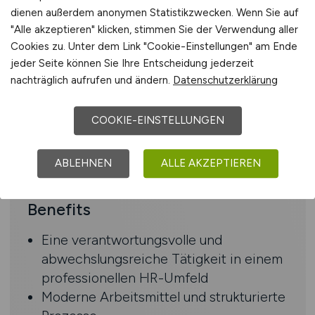
dienen außerdem anonymen Statistikzwecken. Wenn Sie auf
Gute Kenntnisse in SAP HCM / SAP
"Alle akzeptieren" klicken, stimmen Sie der Verwendung aller
Payroll von Vorteil
Cookies zu. Unter dem Link "Cookie-Einstellungen" am Ende
Grundkenntnisse im Lohnsteuer- und
jeder Seite können Sie Ihre Entscheidung jederzeit
Sozialversicherungsrecht
nachträglich aufrufen und ändern.
Datenschutzerklärung
Sorgfältige, strukturierte und
termingerechte Arbeitsweise
COOKIE-EINSTELLUNGEN
Diskretion und
Verantwortungsbewusstsein im
ABLEHNEN
ALLE AKZEPTIEREN
Umgang mit vertraulichen Daten
Benefits
Eine verantwortungsvolle und
abwechslungsreiche Tätigkeit in einem
professionellen HR-Umfeld
Moderne Arbeitsmittel und strukturierte